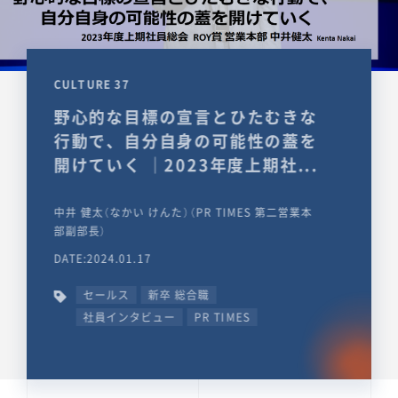
CULTURE 37
野心的な目標の宣言とひたむきな
行動で、自分自身の可能性の蓋を
開けていく ｜2023年度上期社...
中井 健太（なかい けんた）（PR TIMES 第二営業本
部副部長）
DATE:2024.01.17
セールス
新卒 総合職
社員インタビュー
PR TIMES