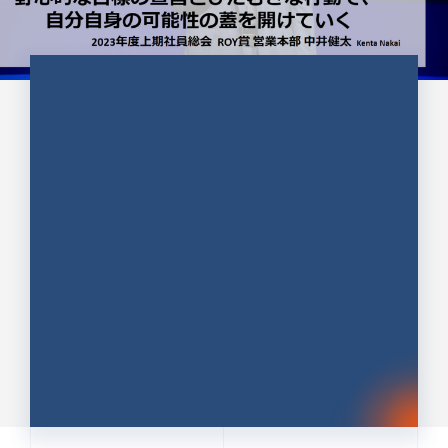
CULTURE 37
野心的な目標の宣言とひたむきな
行動で、自分自身の可能性の蓋を
開けていく ｜2023年度上期社...
中井 健太（なかい けんた）（PR TIMES 第二営業本
部副部長）
DATE:2024.01.17
セールス
新卒 総合職
社員インタビュー
PR TIMES