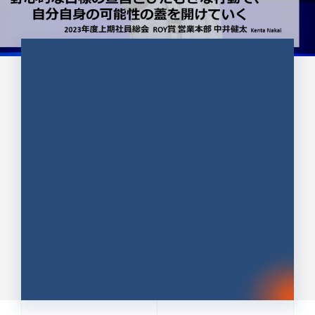
CULTURE 37
野心的な目標の宣言とひたむきな
行動で、自分自身の可能性の蓋を
開けていく ｜2023年度上期社...
中井 健太（なかい けんた）（PR TIMES 第二営業本
部副部長）
DATE:2024.01.17
セールス
新卒 総合職
社員インタビュー
PR TIMES