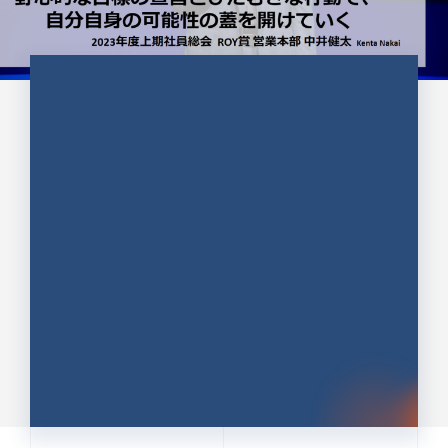
CULTURE 37
野心的な目標の宣言とひたむきな
行動で、自分自身の可能性の蓋を
開けていく ｜2023年度上期社...
中井 健太（なかい けんた）（PR TIMES 第二営業本
部副部長）
DATE:2024.01.17
セールス
新卒 総合職
社員インタビュー
PR TIMES