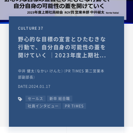
CULTURE 37
野心的な目標の宣言とひたむきな
行動で、自分自身の可能性の蓋を
開けていく ｜2023年度上期社...
中井 健太（なかい けんた）（PR TIMES 第二営業本
部副部長）
DATE:2024.01.17
セールス
新卒 総合職
社員インタビュー
PR TIMES