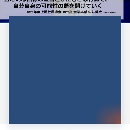
CULTURE 37
野心的な目標の宣言とひたむきな
行動で、自分自身の可能性の蓋を
開けていく ｜2023年度上期社...
中井 健太（なかい けんた）（PR TIMES 第二営業本
部副部長）
DATE:2024.01.17
セールス
新卒 総合職
社員インタビュー
PR TIMES