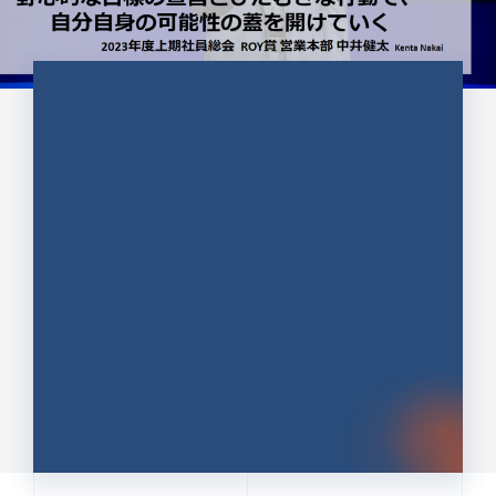
CULTURE 37
野心的な目標の宣言とひたむきな
行動で、自分自身の可能性の蓋を
開けていく ｜2023年度上期社...
中井 健太（なかい けんた）（PR TIMES 第二営業本
部副部長）
DATE:2024.01.17
セールス
新卒 総合職
社員インタビュー
PR TIMES