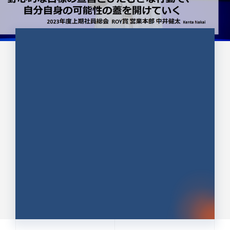
CULTURE 37
野心的な目標の宣言とひたむきな
行動で、自分自身の可能性の蓋を
開けていく ｜2023年度上期社...
中井 健太（なかい けんた）（PR TIMES 第二営業本
部副部長）
DATE:2024.01.17
セールス
新卒 総合職
社員インタビュー
PR TIMES