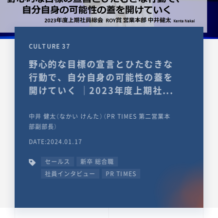
CULTURE 37
野心的な目標の宣言とひたむきな
行動で、自分自身の可能性の蓋を
開けていく ｜2023年度上期社...
中井 健太（なかい けんた）（PR TIMES 第二営業本
部副部長）
DATE:2024.01.17
セールス
新卒 総合職
社員インタビュー
PR TIMES